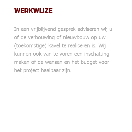
WERKWIJZE
In een vrijblijvend gesprek adviseren wij u
of de verbouwing of nieuwbouw op uw
(toekomstige) kavel te realiseren is. Wij
kunnen ook van te voren een inschatting
maken of de wensen en het budget voor
het project haalbaar zijn.
Zo weet u al meteen of de plannen door
kunnen gaan of dat er misschien
aanpassingen nodig zijn. Vanaf de eerste
ideeën tot en met de oplevering houden wij
ons bezig met het ontwerp en de uitvoering.