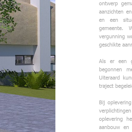
ontwerp gema
aanzichten en
en een situ
gemeente. W
vergunning w
geschikte aan
Als er een 
begonnen me
Uiteraard kun
traject begele
Bij opleverin
verplichtin
oplevering h
aanbouw en 