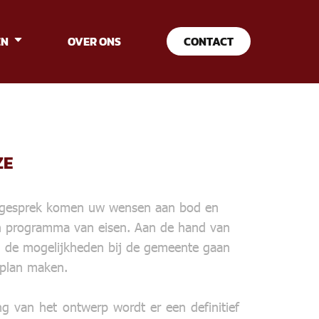
EN
OVER ONS
CONTACT
ZE
e gesprek komen uw wensen aan bod en
 programma van eisen. Aan de hand van
 de mogelijkheden bij de gemeente gaan
splan maken.
g van het ontwerp wordt er een definitief